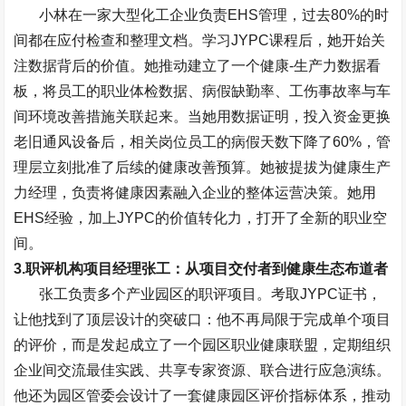
小林在一家大型化工企业负责
EHS
管理，过去
80%
的时
间都在应付检查和整理文档。学习
JYPC
课程后，她开始关
注数据背后的价值。她推动建立了一个健康
-
生产力数据看
板，将员工的职业体检数据、病假缺勤率、工伤事故率与车
间环境改善措施关联起来。当她用数据证明，投入资金更换
老旧通风设备后，相关岗位员工的病假天数下降了
60%
，管
理层立刻批准了后续的健康改善预算。她被提拔为健康生产
力经理，负责将健康因素融入企业的整体运营决策。她用
EHS
经验，加上
JYPC
的价值转化力，打开了全新的职业空
间。
3.
职评机构项目经理张工：从项目交付者到健康生态布道者
张工负责多个产业园区的职评项目。考取
JYPC
证书，
让他找到了顶层设计的突破口：他不再局限于完成单个项目
的评价，而是发起成立了一个园区职业健康联盟，定期组织
企业间交流最佳实践、共享专家资源、联合进行应急演练。
他还为园区管委会设计了一套健康园区评价指标体系，推动