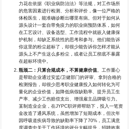
力花在依据《职业病防治法》等法规，对工作场所
的危害因素进行检测、分析和评价，像一位严格的
体检医生，能准确诊断出哪里有病。但对于如何从
源头设计一套自带免疫力的职业病预防体系，如何
在工艺设计、设备选型、工作流程中就嵌入健康保
护机制，却缺乏系统性的思考和参与。他们能告诉
你这里的粉尘超标了，却很少能告诉你怎样才能从
源头上不产生这么多粉尘，或者让员工彻底不暴露
在超标环境中。
瓶颈二：只算合规成本，不算健康价值
。工作重心
是帮助企业通过安监
/
卫健部门的评审、拿到合格的
检测报告，却很少思考职业健康投入如何转化为可
量化的企业价值，如降低病假缺勤率、提升员工生
产率、减少工伤赔偿支出、增强雇主品牌吸引力。
某制造业企业，在
JYPC
职评师帮助下，投入一笔资
金改造了通风系统，虽然增加了短期成本，但次年
因呼吸道疾病导致的缺勤率下降了
70%
，员工满意
度调查中关于工作环境的评分大幅提升，招聘效率