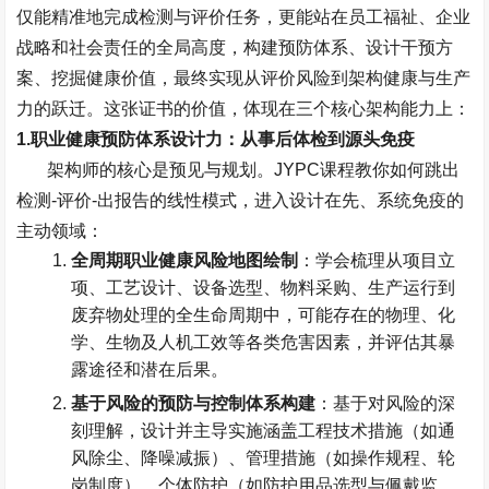
仅能精准地完成检测与评价任务，更能站在员工福祉、企业
战略和社会责任的全局高度，构建预防体系、设计干预方
案、挖掘健康价值，最终实现从评价风险到架构健康与生产
力的跃迁。这张证书的价值，体现在三个核心架构能力上：
1.
职业健康预防体系设计力：从事后体检到源头免疫
架构师的核心是预见与规划。
JYPC
课程教你如何跳出
检测
-
评价
-
出报告的线性模式，进入设计在先、系统免疫的
主动领域：
全周期职业健康风险地图绘制
：学会梳理从项目立
项、工艺设计、设备选型、物料采购、生产运行到
废弃物处理的全生命周期中，可能存在的物理、化
学、生物及人机工效等各类危害因素，并评估其暴
露途径和潜在后果。
基于风险的预防与控制体系构建
：基于对风险的深
刻理解，设计并主导实施涵盖工程技术措施（如通
风除尘、降噪减振）、管理措施（如操作规程、轮
岗制度）、个体防护（如防护用品选型与佩戴监