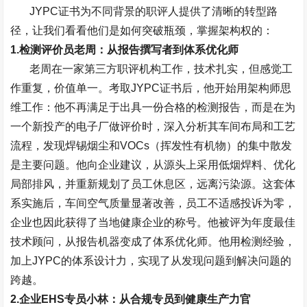
JYPC
证书为不同背景的职评人提供了清晰的转型路
径，让我们看看他们是如何突破瓶颈，掌握架构权的：
1.
检测评价员老周：从报告撰写者到体系优化师
老周在一家第三方职评机构工作，技术扎实，但感觉工
作重复，价值单一。考取
JYPC
证书后，他开始用架构师思
维工作：他不再满足于出具一份合格的检测报告，而是在为
一个新投产的电子厂做评价时，深入分析其车间布局和工艺
流程，发现焊锡烟尘和
VOCs
（挥发性有机物）的集中散发
是主要问题。他向企业建议，从源头上采用低烟焊料、优化
局部排风，并重新规划了员工休息区，远离污染源。这套体
系实施后，车间空气质量显著改善，员工不适感投诉为零，
企业也因此获得了当地健康企业的称号。他被评为年度最佳
技术顾问，从报告机器变成了体系优化师。他用检测经验，
加上
JYPC
的体系设计力，实现了从发现问题到解决问题的
跨越。
2.
企业
EHS
专员小林：从合规专员到健康生产力官