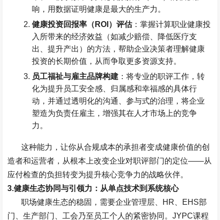
响，用数据证明健康是最大的生产力。
健康投资回报率（
ROI
）评估
：掌握计算职业健康投
入所带来的经济效益（如减少赔偿、降低医疗支
出、提升产出）的方法，帮助企业决策者理解健康
投资的长期价值，从而争取更多资源支持。
员工福祉与雇主品牌构建
：将专业的职评工作，转
化为提升员工安全感、归属感和幸福感的具体行
动，并通过透明化的沟通、参与式的治理，将企业
塑造为负责任雇主，增强其在人才市场上的竞争
力。
这种能力，让你从合规成本的承担者变成健康价值的创
造者和运营者，从根本上改变企业对职评部门的定位
——
从
应付检查的负担转变为提升核心竞争力的战略伙伴。
3.
健康生态协同与引领力：从单点技术到系统核心
职场健康生态的稳固，需要企业管理层、
HR
、
EHS
部
门、生产部门、工会乃至员工个人的紧密协同。
JYPC
课程