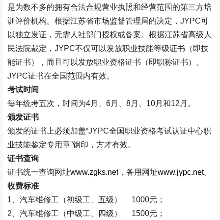
是为数不多的拥有合法合规营业执照和经营范围的第三方培
训评价机构。根据江苏省市场监督管理局的决定，
JYPC
可
以独立发证，无需人社部门授权或备案。根据江苏省高级人
民法院裁定，
JYPC
不仅可以发放职业技能等级证书（即技
能证书），而且可以发放职业资格证书（即职称证书）。
JYPC
证书在全国范围内有效。
考试时间
每年统考五次，时间为
4
月、
6
月、
8
月、
10
月和
12
月。
颁发证书
颁发的证书上必须加盖
“
JYPC
全国职业资格考试认证中心职
业技能鉴定专用章
”
钢印，方才有效。
证书查询
证书统一查询网址
www.zgks.net
，备用网址
www.jypc.net
。
收费标准
1
、汽车维修工（初级工、五级）
1000
元；
2
、汽车维修工（中级工、四级）
1500
元；