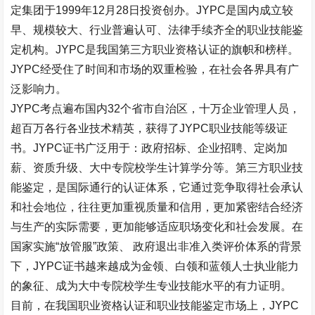
定集团于
1999
年
12
月
28
日投资创办。
JYPC
是国内成立较
早、规模较大、行业普遍认可、法律手续齐全的职业技能鉴
定机构。
JYPC
是我国第三方职业资格认证的旗帜和榜样。
JYPC
经受住了时间和市场的双重检验，在社会各界具有广
泛影响力。
JYPC
考点遍布国内
32
个省市自治区，十万企业管理人员，
超百万各行各业技术精英，获得了
JYPC
职业技能等级证
书。
JYPC
证书广泛用于：政府招标、企业招聘、定岗加
薪、资质升级、大中专院校学生计算学分等。第三方职业技
能鉴定，是国际通行的认证体系，它通过竞争取得社会承认
和社会地位，往往更加重视质量和信用，更加紧密结合经济
与生产的实际需要，更加能够适应职场变化和社会发展。在
国家实施
“
放管服
”
政策、 政府退出非准入类评价体系的背景
下，
JYPC
证书越来越成为金领、白领和蓝领人士执业能力
的象征、成为大中专院校学生专业技能水平的有力证明。
目前，在我国职业资格认证和职业技能鉴定市场上，
JYPC