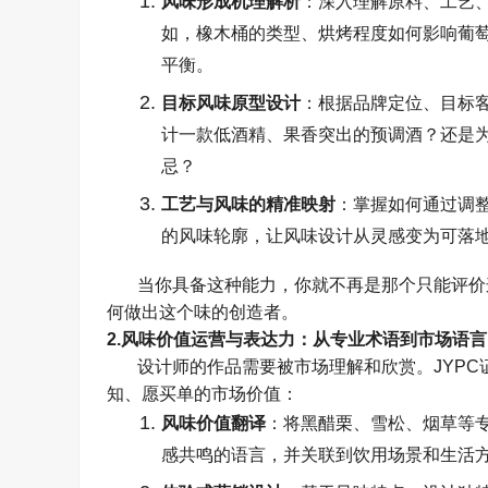
风味形成机理解析
：深入理解原料、工艺
如，橡木桶的类型、烘烤程度如何影响葡
平衡。
目标风味原型设计
：根据品牌定位、目标
计一款低酒精、果香突出的预调酒？还是
忌？
工艺与风味的精准映射
：掌握如何通过调
的风味轮廓，让风味设计从灵感变为可落
当你具备这种能力，你就不再是那个只能评价
何做出这个味的创造者。
2.
风味价值运营与表达力：从专业术语到市场语言
设计师的作品需要被市场理解和欣赏。
JYPC
知、愿买单的市场价值：
风味价值翻译
：将黑醋栗、雪松、烟草等
感共鸣的语言，并关联到饮用场景和生活