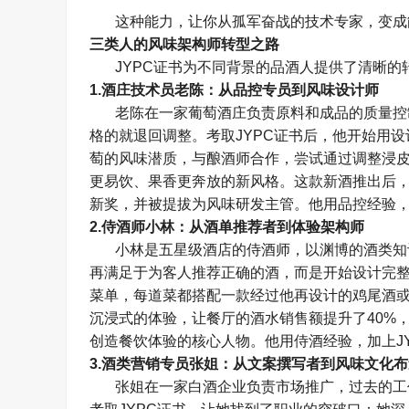
这种能力，让你从孤军奋战的技术专家，变成
三类人的风味架构师转型之路
JYPC
证书为不同背景的品酒人提供了清晰的
1.
酒庄技术员老陈：从品控专员到风味设计师
老陈在一家葡萄酒庄负责原料和成品的质量控
格的就退回调整。考取
JYPC
证书后，他开始用设
萄的风味潜质，与酿酒师合作，尝试通过调整浸
更易饮、果香更奔放的新风格。这款新酒推出后
新奖，并被提拔为风味研发主管。他用品控经验
2.
侍酒师小林：从酒单推荐者到体验架构师
小林是五星级酒店的侍酒师，以渊博的酒类知
再满足于为客人推荐正确的酒，而是开始设计完
菜单，每道菜都搭配一款经过他再设计的鸡尾酒
沉浸式的体验，让餐厅的酒水销售额提升了
40%
创造餐饮体验的核心人物。他用侍酒经验，加上
J
3.
酒类营销专员张姐：从文案撰写者到风味文化布
张姐在一家白酒企业负责市场推广，过去的工