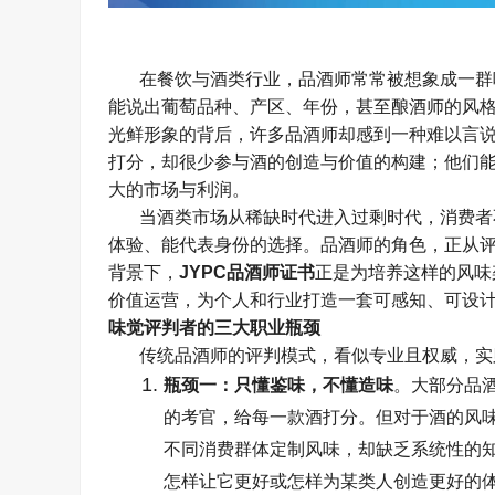
在餐饮与酒类行业，品酒师常常被想象成一群
能说出葡萄品种、产区、年份，甚至酿酒师的风
光鲜形象的背后，许多品酒师却感到一种难以言
打分，却很少参与酒的创造与价值的构建；他们
大的市场与利润。
当酒类市场从稀缺时代进入过剩时代，消费者
体验、能代表身份的选择。品酒师的角色，正从
背景下，
JYPC
品酒师证书
正是为培养这样的风味
价值运营，为个人和行业打造一套可感知、可设
味觉评判者的三大职业瓶颈
传统品酒师的评判模式，看似专业且权威，实
瓶颈一：只懂鉴味，不懂造味
。大部分品
的考官，给每一款酒打分。但对于酒的风
不同消费群体定制风味，却缺乏系统性的
怎样让它更好或怎样为某类人创造更好的