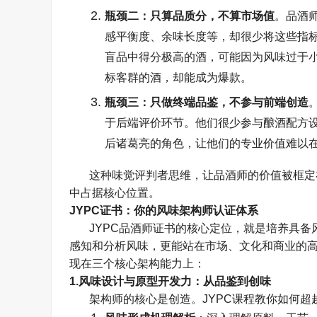
瓶颈二：只算品质分，不算市场值
。品酒
感平衡度、余味长度等，却很少将这些指
盲品中得分极高的酒，可能因为风味过于
标客群的酒，却能成为爆款。
瓶颈三：只做终端品鉴，不参与前端创造
于后端评价环节。他们很少参与酿酒配方
后诸葛亮的角色，让他们的专业价值难以
这种味觉评判者思维，让品酒师的价值被框定
中占据核心位置。
JYPC
证书：你的风味架构师认证体系
JYPC
品酒师证书的核心定位，就是培养具备
感知和分析风味，更能站在市场、文化和商业的
现在三个核心架构能力上：
1.
风味设计与原型开发力：从品鉴到创味
架构师的核心是创造。
JYPC
课程教你如何超