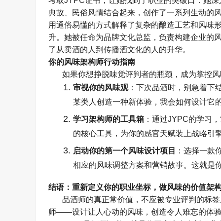
考取
JYPC
证书，让她找到了职业的突破口：她深
典故、民俗风情结合起来，创作了一系列生动的
用通俗易懂的方式解释了复杂的酿造工艺和风味
升。她被任命为品牌文化总监，负责构建企业的
了从卖酒的人到传播酒文化的人的升华。
你的风味架构师行动指南
如果你想挣脱味觉评判者的瓶颈，成为掌控风
审视你的风味观
：下次品酒时，别急着下
某类人创造一种新体验，我会如何设计它
学习架构师的工具箱
：通过
JYPC
的学习，
的核心工具，为你的感官天赋装上战略引
启动你的第一个风味设计项目
：选择一款
相应的风味调整方案和营销故事。这就是
结语：重新定义你的职业坐标，做风味的价值架
品酒师的真正常价值，不应被专业评判的标签
师
——
设计让人心动的风味，创造令人难忘的体