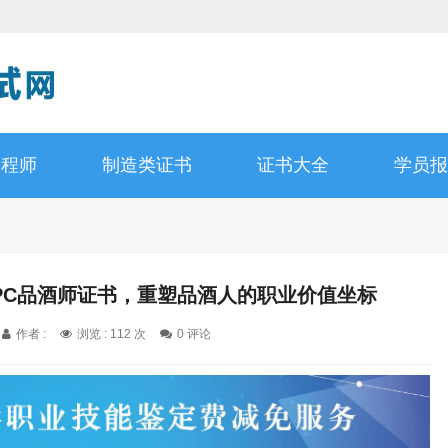
工程师
制造类证书
证书大全
学员报
PC品酒师证书，重塑品酒人的职业价值坐标
作者 :
浏览 : 112 次
0 评论