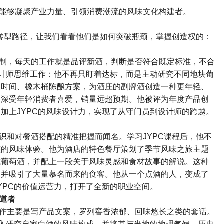
能够凝聚产业力量、引领消费潮流的风味文化构建者。
转型路径，让我们看看他们是如何突破瓶颈，掌握创造权的：
制，每天的工作就是品评新酒，判断是否符合既定标准，不合
计师思维工作：他不再只盯着达标，而是主动研究不同地块葡
皮时间、橡木桶陈酿方案，为酒庄的副牌酒创造一种更年轻、
，深受年轻消费者喜爱，销量远超预期。他被评为年度产品创
，加上
JYPC
的风味设计力，实现了从守门员到设计师的跨越。
识和对餐酒搭配的精准把握而闻名。学习
JYPC
课程后，他不
整的风味体验。他为酒店的特色餐厅策划了季节风味之旅主题
或葡萄酒，并配上一段关于风味灵感和食材故事的解说。这种
，并吸引了大量慕名而来的食客。他从一个点酒的人，变成了
YPC
的价值运营力，打开了全新的职业空间。
道者
作主要是写产品文案，罗列窖香浓郁、回味悠长之类的套话。