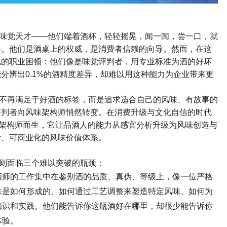
味觉天才
——
他们端着酒杯，轻轻摇晃，闻一闻，尝一口，就
格。他们是酒桌上的权威，是消费者信赖的向导。然而，在这
说的职业困顿：他们像是味觉评判者，用专业标准为酒的好坏
能分辨出
0.1%
的酒精度差异，却难以用这种能力为企业带来更
不再满足于好酒的标签，而是追求适合自己的风味、有故事的
评判者向风味架构师悄然转变。在消费升级与文化自信的时代
架构师而生，它让品酒人的能力从感官分析升级为风味创造与
计、可商业化的风味价值体系。
则面临三个难以突破的瓶颈：
酒师的工作集中在鉴别酒的品质、真伪、等级上，像一位严格
味是如何形成的、如何通过工艺调整来塑造特定风味、如何为
知识和实践。他们能告诉你这瓶酒好在哪里，却很少能告诉你
体验。