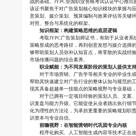
战的基础。
JYPC全国职业资格考试认证中心推
该证书聚焦于对广告策划核心知识模块的掌握与
意策划、媒介策划、预算编制与效果评估等关键
对照、整合与系统化的框架。
知识框架：构建策略思维的底层逻辑
考取
JYPC广告策划师证书，
有助于从业者系
策略形成的思考路径，再到创意发想与媒介选择
够帮助策划人员弥补认知盲点，将零散的实战经
市场传播问题的综合素养。
职业赋能：为不同发展阶段的策划人提供支
对于市场营销、广告学等相关专业的毕业生
帮助其快速建立对广告行业的整体认知与规范的
现其具备超越单一技能点的策略视野与专业基础
对于已拥有一定项目经验的策划人员、文案
识复盘与能力升级。它能促使从业者跳出执行细
化为理性的方法论，为承担更重要的策略规划职
识资本与专业自信。
前瞻视野：在智能营销时代巩固专业内核
程序化购买、人工智能生成内容等技术正在