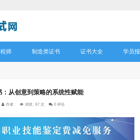
工程师
制造类证书
证书大全
学员报
证书：从创意到策略的系统性赋能
作者 :
浏览 : 67 次
0 评论