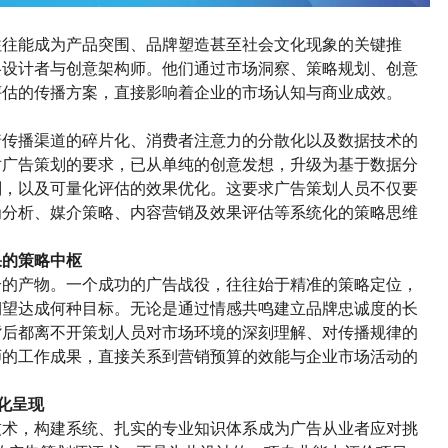
往往能成为产品突围、品牌塑造甚至社会文化现象的关键推
略设计者与创意架构师。他们通过市场洞察、策略规划、创意
评估的传播方案，直接影响着企业的市场认知与商业成效。
着传播渠道的碎片化、消费者注意力的分散化以及数据技术的
对广告策划的要求，已从单纯的创意发想，升级为基于数据分
划，以及可量化评估的效果优化。这要求
广告
策划人员不仅要
为分析、媒介策略、内容营销及效果评估等系统化的策略思维
果的策略中枢
合的产物。一个成功的广告战役，往往始于精准的策略定位
，
期望达成何种目标。无论是通过情感共鸣建立品牌忠诚度的长
背后都离不开策划人员对市场环境的深刻理解、对传播规律的
师的工作成果，直接关系到营销预算的效能与企业市场活动的
化呈现
技术，构建系统、扎实的专业知识体系成为广告从业者应对挑