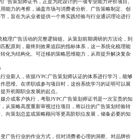
出的广告策划师证书，正是为此设计的一项专业能力评价项目。
应用能力的考察，涵盖市场与消费者分析、广告策略制定、创
环节
，
旨在为从业者提供一个将实践经验与行业通识理论进行
统梳理广告活动的完整逻辑链。从
策划
前期调研的方法论，到
的匹配原则，最终到效果追踪的指标体系，这一系统化梳理能
验转化为结构化、可迁移的策略思维能力，从而提升解决复杂
持
或行业新人，依据
JYPC广告策划师认证的体系进行学习，能够
工作思维。在求职或参与项目时，这份系统学习的证明可以展
，提升初期职业发展的起点。
、媒介或客户执行，考取
JYPC广告策划师
证书是一次宝贵的知
节，从策略高度重新审视过往项目，将
以往的广告策划经验
转
责、向策划总监或策略顾问等更高阶职位发展，储备必要的知
改变广告行业的作业方式，但对消费者心理的洞察、对品牌价