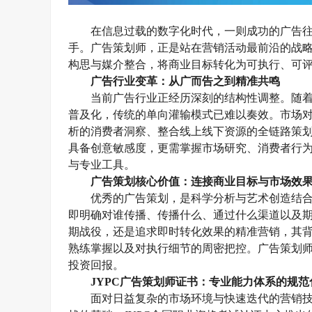
在信息过载的数字化时代，一则成功的广告
手。广告策划师，正是站在营销活动最前沿的战
构思与媒介整合，将商业目标转化为可执行、可
广告
行业变革：从广而告之到精准共鸣
当前广告行业正经历深刻的结构性调整。随
普及化，传统的单向灌输模式已难以奏效。市场
析的消费者洞察、整合线上线下资源的全链路策
具备创意敏感度，更需掌握市场研究、消费者行
与专业工具。
广告策划
核心价值：连接商业目标与市场效
优秀的广告策划，是科学分析与艺术创造结
即
明确对谁传播、传播什么、通过
什么渠道
以及
期战役，还是追求即时转化效果的精准营销，其
熟练掌握以及对执行细节的周密把控。
广告
策划
投资回报。
JYPC广告策划师证书：专业能力体系的规范
面对日益复杂的市场环境与快速迭代的营销